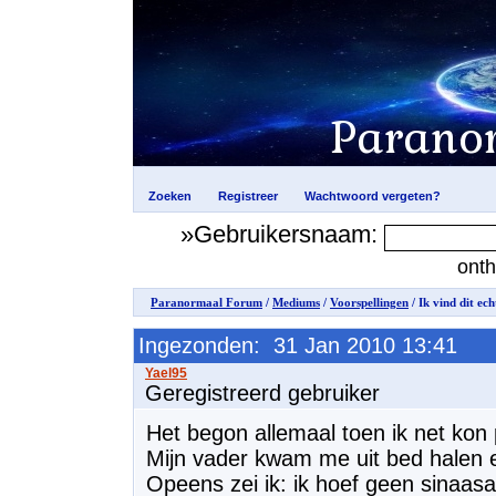
»Gebruikersnaam:
ont
Paranormaal Forum
/
Mediums
/
Voorspellingen
/ Ik vind dit ec
Ingezonden: 31 Jan 2010 13:41
Geregistreerd gebruiker
Het begon allemaal toen ik net kon 
Mijn vader kwam me uit bed halen e
Opeens zei ik: ik hoef geen sinaas