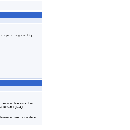
n zijn die zeggen dat je
...dan zou daar misschien
 dat iemand graag
dereen in meer of mindere