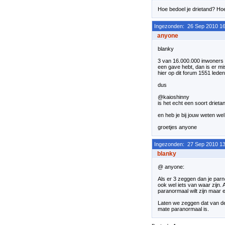
Hoe bedoel je drietand? Hoe 
Ingezonden: 26 Sep 2010 16
anyone
blanky
3 van 16.000.000 inwoners i
een gave hebt, dan is er mi
hier op dit forum 1551 lede
dus
@kaioshinny
is het echt een soort drieta
en heb je bij jouw weten 
groetjes anyone
Ingezonden: 27 Sep 2010 13
blanky
@ anyone:
Als er 3 zeggen dan je parn
ook wel iets van waar zijn. 
paranormaal wilt zijn maar e
Laten we zeggen dat van de
mate paranormaal is.