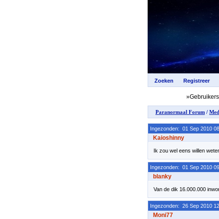
»Gebruiker
Paranormaal Forum
/
Med
Ingezonden: 01 Sep 2010 08
Kaioshinny
Ik zou wel eens willen wet
Ingezonden: 01 Sep 2010 09
blanky
Van de dik 16.000.000 inwon
Ingezonden: 26 Sep 2010 12
Moni77