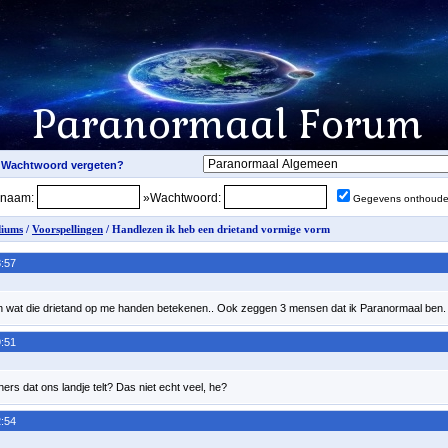
snaam:
»Wachtwoord:
Gegevens onthoud
iums
/
Voorspellingen
/ Handlezen ik heb een drietand vormige vorm
:57
en wat die drietand op me handen betekenen.. Ook zeggen 3 mensen dat ik Paranormaal ben.
:51
ers dat ons landje telt? Das niet echt veel, he?
:54