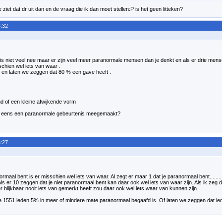
ziet dat dr uit dan en de vraag die ik dan moet stellen:P is het geen litteken?
:32
s niet veel nee maar er zijn veel meer paranormale mensen dan je denkt en als er drie mense
schien wel iets van waar .
n en laten we zeggen dat 80 % een gave heeft .
nd of een kleine afwijkende vorm
wel eens een paranormale gebeurtenis meegemaakt?
:27
ormaal bent is er misschien wel iets van waar. Al zegt er maar 1 dat je paranormaal bent......
Als er 10 zeggen dat je niet paranormaal bent kan daar ook wel iets van waar zijn. Als ik zeg
r blijkbaar nooit iets van gemerkt heeft zou daar ook wel iets waar van kunnen zijn.
 1551 leden 5% in meer of mindere mate paranormaal begaafd is. Of laten we zeggen dat ie