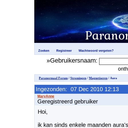
»Gebruikersnaam:
ont
Paranormaal Forum
/
Stromingen
/
Magnetiseren
/ Aura
Ingezonden: 07 Dec 2010 12:13
Geregistreerd gebruiker
Hoi,
ik kan sinds enkele maanden aura's 