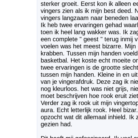
sterker groeit. Eerst kon ik alleen 
vingers zien als ik mijn best deed. N
vingers langzaam naar beneden laat 
Ik heb twee ervaringen gehad waarb
toen ik heel lang wakker was. Ik z
een complete " geest " terug inmij va
voelen was het meest bizarre. Mijn 
krabben. Tussen mijn handen voelde
basketbal. Het koste echt moeite o
twee ervaringen is de grootte slech
tussen mijn handen. Kleine in en ui
van je vingerafdruk. Deze zag ik nie
nog kleurloos. het was niet grijs, ni
moet beschrijven hoe rook eruit ziet
Verder zag ik rook uit mijn vingerto
aura. Echt letterlijk rook. Heel biza
opzocht wat dit allemaal inhield. Ik
gezien had.