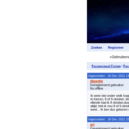
»Gebruiker
Paranormaal Forum
/
Par
Ingezonden: 18 Dec 2011 14
Geregistreerd gebruiker
Nu offline
Ik weet niet onder welk ko
te kiezen, 8 of 9 oktober, d
ellende had ik 8 oktober,du
altijd; heb ik nou 8 of 9 o
weet... Ik ben dus geboren 
Ingezonden: 18 Dec 2011 15
Geregistreerd gebruiker