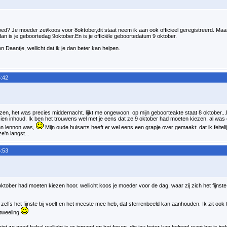
goed? Je moeder zei/koos voor 8oktober,dit staat neem ik aan ook officieel geregistreerd. Maar 
n is je geboortedag 9oktober.En is je officiële geboortedatum 9 oktober.
en Daantje, wellicht dat ik je dan beter kan helpen.
:42
en, het was precies middernacht. lijkt me ongewoon. op mijn geboorteakte staat 8 oktober...I
ien inhoud. Ik ben het trouwens wel met je eens dat ze 9 oktober had moeten kiezen, al was 
hn lennon was,
Mijn oude huisarts heeft er wel eens een grapje over gemaakt: dat ik feitel
e'n langst...
:53
oktober had moeten kiezen hoor. wellicht koos je moeder voor de dag, waar zij zich het fijnste 
het zelfs het fijnste bij voelt en het meeste mee heb, dat sterrenbeeld kan aanhouden. Ik zit ook
 tweeling