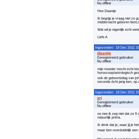
Nu offline
Hee Daantje
Ik begrijp je vraag niet zo 
middernacht geboren bent,da
Wat wil je eigenlijk echt wet
Liefs A
Ingezonden: 18 Dec 2011 15
Geregistreerd gebruiker
Nu offline
mijn moeder mocht echt kiez
horoscoop/astrologisch gez
ook de geboortedag van jo
seconde écht jarig ben, op z
Ingezonden: 18 Dec 2011 15
Geregistreerd gebruiker
Nu offline
oo nee ik zeg niet dat ze 9 
natuurlijk prima.
Ik denk dat je, waar jij je 
maar ben overduidelijk een