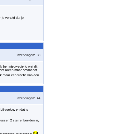
je verteld dat je
Inzendingen: 33
k ben nieuwsgierig wat dit
dat alleen maar omdat dat
ijk maar een fractie van een
Inzendingen: 44
bij voelde, en dat is
 tussen 2 sterrenbeelden in,