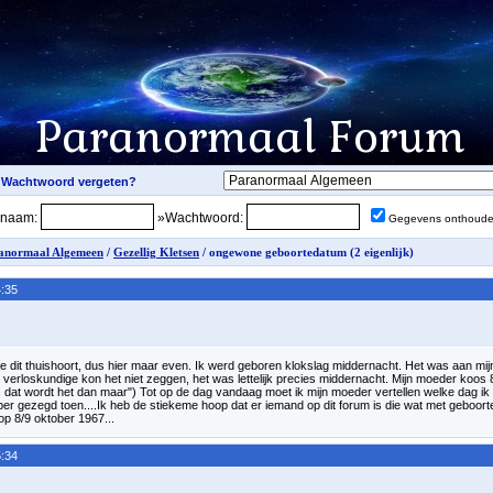
snaam:
»Wachtwoord:
Gegevens onthoud
anormaal Algemeen
/
Gezellig Kletsen
/ ongewone geboortedatum (2 eigenlijk)
:35
pje dit thuishoort, dus hier maar even. Ik werd geboren klokslag middernacht. Het was aan m
e verloskundige kon het niet zeggen, het was lettelijk precies middernacht. Mijn moeder koos 8
s dat wordt het dan maar") Tot op de dag vandaag moet ik mijn moeder vertellen welke dag ik b
ktober gezegd toen....Ik heb de stiekeme hoop dat er iemand op dit forum is die wat met geboo
op 8/9 oktober 1967...
:34