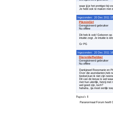
waar jij je het prettigst bij voe
Je hebt ook te maken met d
Ingezonden: 20 Dec 2011 15
Geregistreerd gebruiker
Nu offline
Dit heb ik ook! Geboren op 
intuitie zegt. Je intuitie is 
Gr PG
Ingezonden: 20 Dec 2011 16
Geregistreerd gebruiker
Nu offline
Dankjewel Roosmarie en Pik
Over die asendanten,heb net
bedoel,kan ik niet zijn neen
Dit van de leeuw is wel waar
met hun uiterlijk, hetzij me
wel goed zijn, toch?
hahaha...tja moet eerlijk to
Pagina's:
1
Paranormaal Forum heeft Co