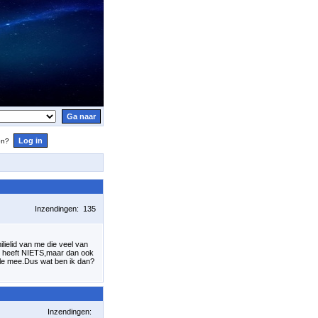
en?
Inzendingen: 135
ielid van me die veel van
ter heeft NIETS,maar dan ook
ele mee.Dus wat ben ik dan?
Inzendingen: