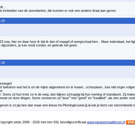
lt...
e invloeden van de asendanten, die kunnen er ook een andere draai aan geven.
:29
23 sep, hier en daar hoor ik dat ik dan of maagd of weegschaal ben... Maar inderdaad, het lig
iets bijzonders, je kan nooit zonder, en gebruik het goed..
:38
mingirl!
 bekeken wat het is en de mijne uitgerekent en er kwam...schorpioen...kan niet erger volgen
ee.
: Soms zit hun trots ze in de weg; dan blijven zij koppig bij hun mening of standpunt. Zij make
t mooie en dure dingen. Soms verwarren zij "duur" met "goed" en "kwaliteit": als een ander onde
egeven is zo,tja ben dan maar een leeuw he.Pikmingirl,weet jij al wie je bent van sterrenbeeld o
pyright sinds 2006 - 2026 met een SSL beveiligscerificaat
www.paranormaalforum.nl