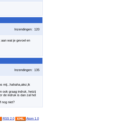
Inzendingen: 120
t aan wat je gevoel en
Inzendingen: 135
s mij...hahaha,alez,ik
n ook graag indruk, hetzij
r de indruk is dan zal het
f nog niet?
RSS 2.0
Atom 1.0