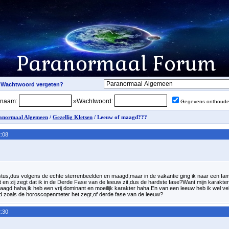
snaam:
»Wachtwoord:
Gegevens onthoud
anormaal Algemeen
/
Gezellig Kletsen
/ Leeuw of maagd???
:08
tus,dus volgens de echte sterrenbeelden en maagd,maar in de vakantie ging ik naar een famil
apt en zij zegt dat ik in de Derde Fase van de leeuw zit,dus de hardste fase?Want mijn karak
gd haha,ik heb een vrij dominant en moeilijk karakter haha.En van een leeuw heb ik wel v
 zoals de horoscopenmeter het zegt,of derde fase van de leeuw?
:30