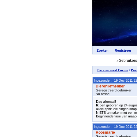
»Gebruiker
Paranormaal Forum
/
Par
Ingezonden: 19 Dec 2011 22
Geregistreerd gebruiker
Nu offline
Dag allemaal!
Ik ben geboren op 24 augus
al die spirituele dingen sn
NIETS te maken met een maa
Beginnende fase van maagd
Ingezonden: 19 Dec 2011 22
Geregistreerd gebruiker