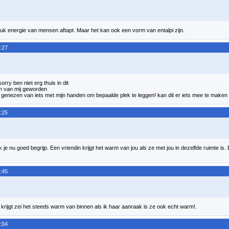
eluk energie van mensen aftapt. Maar het kan ook een vorm van entalpi zijn.
:27
orry ben niet erg thuis in dit
din van mij geworden
 genezen van iets met mijn handen om bepaalde plek te leggen! kan dit er iets mee te maken
:25
 je nu goed begrijp. Een vriendin krijgt het warm van jou als ze met jou in dezelfde ruimte is.
:45
ijn krijgt zei het steeds warm van binnen als ik haar aanraak is ze ook echt warm!.
:04