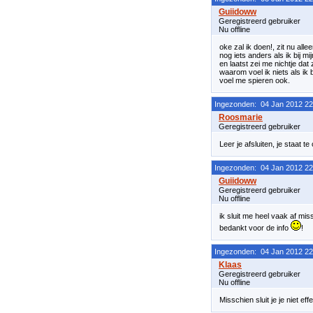
Geregistreerd gebruiker
Nu offline
oke zal ik doen!, zit nu alle
nog iets anders als ik bij 
en laatst zei me nichtje dat z
waarom voel ik niets als ik 
voel me spieren ook.
Ingezonden: 04 Jan 2012 22
Geregistreerd gebruiker
Leer je afsluiten, je staat 
Ingezonden: 04 Jan 2012 22
Geregistreerd gebruiker
Nu offline
ik sluit me heel vaak af mis
bedankt voor de info
!
Ingezonden: 04 Jan 2012 22
Geregistreerd gebruiker
Nu offline
Misschien sluit je je niet ef