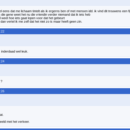
 eens dat me lichaam tintelt als ik ergerns ben of met mensen idd. ik vind dit trouwens een fijne
 die gene weet het nu die vriendin verder niemand dat ik iets heb
l weet hoe iets gaat lopen voor dat het gebeurt
an vertel ik me zelf dat het niet zo is maar heeft geen zin.
:22
 inderdaad wel leuk.
:24
 ?
:26
at.
beeld met het verkeer.