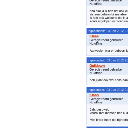
Geregistreerd gebruiker
Nu offline
aha oke ja ik heb dat ook wel
als een geheim bij me alleen
ik heb ook wel eens dat ik a
zoals afgelopen ochtend en d
Ingezonden: 03 Jan 2012 21
Geregistreerd gebruiker
Nu offline
Aanvoelen wat er gebeurt is
Ingezonden: 03 Jan 2012 21
Geregistreerd gebruiker
Nu offline
heb jij dat ook wel eens dan
Ingezonden: 03 Jan 2012 21
Geregistreerd gebruiker
Nu offline
Jah, best wel.
Vooral met mensen heb ik d
Mijn broer heeft dat bijvoor