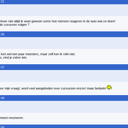
:31
erkeer niet altijd ik weet gewoon soms hoe mensen reageren in de auto wat ze doen!.
oals curussen volgen ?
:35
ik ken wel een paar meesters, maar zelf ken ik reiki niet.
, vind je zeker iets.
:47
voor mijn vraag!, word veel aangeboden over cursussen enzov! maar bedankt
!
:48
 meest resoneren.
:05