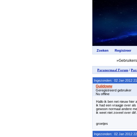
»Gebruiker
Paranormaal Forum
/
Par
Ingezonden: 02 Jan 2012 21
Geregistreerd gebruiker
Nu offline
Hallo ik ben net nieuw hier
ik had een vraagje over als e
gewoon normaal andere men
ik weet niet zoveel over dit!.
groetjes
Ingezonden: 02 Jan 2012 22