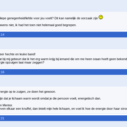
iepe genegenheid/liefde voor jou voelt? Dit kan namelijk de oorzaak zijn
uwens niet, ik had het toen niet helemaal goed begrepen.
:14
eer hechte en leuke band!
at bij mij gebeurt dat ik het erg warm krijg bij iemand die om me heen staan hoeft geen bekende
rgie opzuigen laat maar zeggen?
:16
nergie op te zuigen, ze doen het gewoon.
ijn dat je lichaam warm wordt omdat je die persoon voelt, energetisch dan.
ijn Mentor.
even elkaar een knuffel, dan tintelt mijn hele lichaam, en voel ik hoe de energie door haar stro
:21