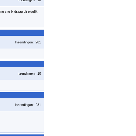
Inzendingen: 10
 site ik draag dit eigelijk
Inzendingen: 281
Inzendingen: 10
Inzendingen: 281