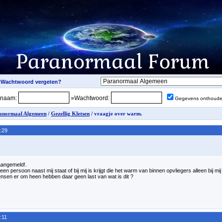
snaam:
»Wachtwoord:
Gegevens onthoud
anormaal Algemeen
/
Gezellig Kletsen
/ vraagje over warm.
:29
 aangemeld!.
en persoon naast mij staat of bij mij is krijgt die het warm van binnen opvliegers alleen bij mij
sen er om heen hebben daar geen last van wat is dit ?
:11