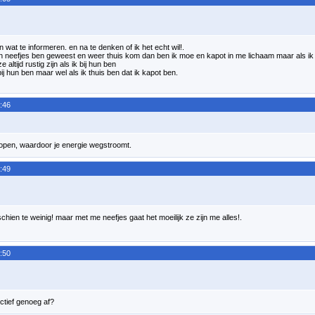
en wat te informeren. en na te denken of ik het echt wil!.
mijn neefjes ben geweest en weer thuis kom dan ben ik moe en kapot in me lichaam maar als ik b
e altijd rustig zijn als ik bij hun ben
bij hun ben maar wel als ik thuis ben dat ik kapot ben.
:46
te open, waardoor je energie wegstroomt.
:49
schien te weinig! maar met me neefjes gaat het moeilijk ze zijn me alles!.
:50
fectief genoeg af?