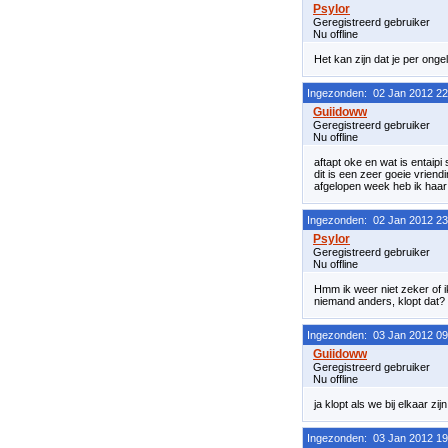
Geregistreerd gebruiker
Nu offline
Het kan zijn dat je per ong
Ingezonden: 02 Jan 2012 22
Geregistreerd gebruiker
Nu offline
aftapt oke en wat is entaipi s
dit is een zeer goeie vrien
afgelopen week heb ik haar
Ingezonden: 02 Jan 2012 23
Geregistreerd gebruiker
Nu offline
Hmm ik weer niet zeker of ik
niemand anders, klopt dat?
Ingezonden: 03 Jan 2012 09
Geregistreerd gebruiker
Nu offline
ja klopt als we bij elkaar z
Ingezonden: 03 Jan 2012 19