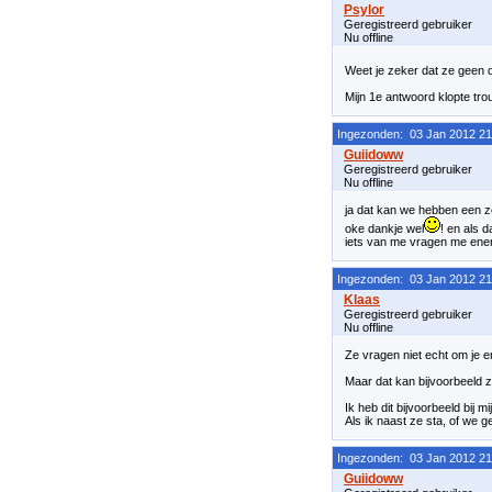
Geregistreerd gebruiker
Nu offline
Weet je zeker dat ze geen d
Mijn 1e antwoord klopte tro
Ingezonden: 03 Jan 2012 21
Geregistreerd gebruiker
Nu offline
ja dat kan we hebben een z
oke dankje wel
! en als d
iets van me vragen me ene
Ingezonden: 03 Jan 2012 21
Geregistreerd gebruiker
Nu offline
Ze vragen niet echt om je e
Maar dat kan bijvoorbeeld z
Ik heb dit bijvoorbeeld bij m
Als ik naast ze sta, of we g
Ingezonden: 03 Jan 2012 21