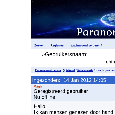
»Gebruikersnaam:
ont
Paranormaal Forum
/
Spiritueel
/
Reïncarnatie
/ Kan je paranor
Ingezonden: 14 Jan 2012 14:05
Geregistreerd gebruiker
Nu offline
Hallo,
Ik kan mensen genezen door hand 