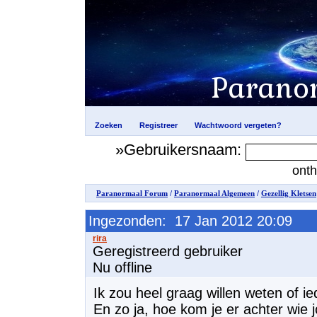
»Gebruikersnaam:
ont
Paranormaal Forum
/
Paranormaal Algemeen
/
Gezellig Kletsen
Ingezonden: 17 Jan 2012 20:09
Geregistreerd gebruiker
Nu offline
Ik zou heel graag willen weten of i
En zo ja, hoe kom je er achter wie j