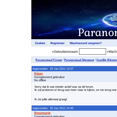
»Gebruikersnaam:
»Wacht
Paranormaal Forum
/
Paranormaal Algemeen
/
Gezellig Kletsen
Ingezonden: 26 Jan 2012 13:07
Geregistreerd gebruiker
Nu offline
Sorry dat ik wat minder actief was op dit forum.
Ik zal proberen er terug wat meer naar te kijken, en me terug wa
Ik zie jullie allemaal graag!
Ingezonden: 26 Jan 2012 14:45
Geregistreerd gebruiker