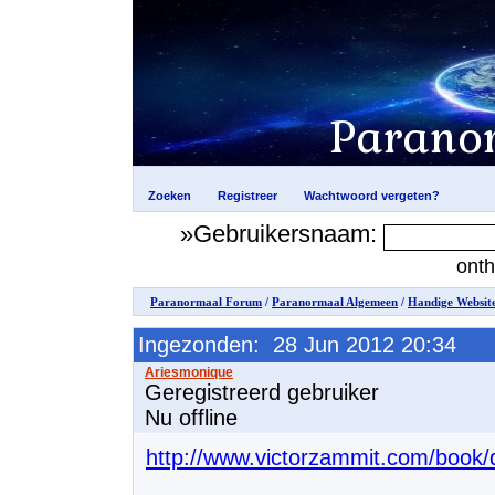
»Gebruikersnaam:
ont
Paranormaal Forum
/
Paranormaal Algemeen
/
Handige Websit
Ingezonden: 28 Jun 2012 20:34
Geregistreerd gebruiker
Nu offline
http://www.victorzammit.com/book/d