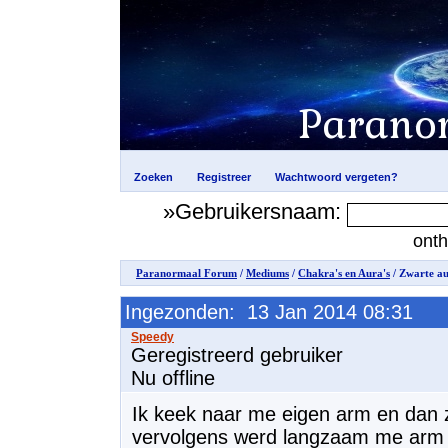
»Gebruikersnaam:
ont
Paranormaal Forum
/
Mediums
/
Chakra's en Aura's
/ Zwarte a
Ingezonden: 13 Jan 2014 08:31
Geregistreerd gebruiker
Nu offline
Ik keek naar me eigen arm en dan z
vervolgens werd langzaam me arm z