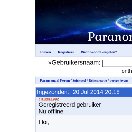
»Gebruikersnaam:
ont
Paranormaal Forum
/
Spiritueel
/
Reïncarnatie
/ vorige levens
Ingezonden: 20 Jul 2014 20:18
Geregistreerd gebruiker
Nu offline
Hoi,