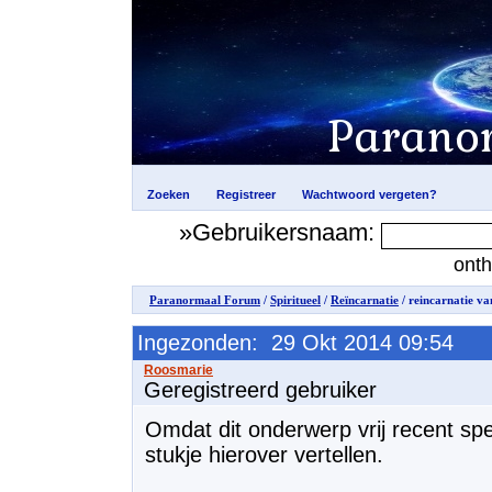
»Gebruikersnaam:
ont
Paranormaal Forum
/
Spiritueel
/
Reïncarnatie
/ reincarnatie v
Ingezonden: 29 Okt 2014 09:54
Geregistreerd gebruiker
Omdat dit onderwerp vrij recent spee
stukje hierover vertellen.