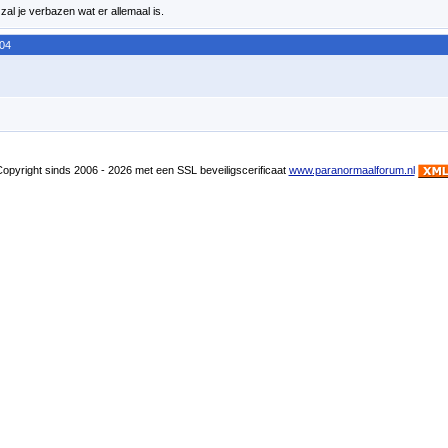
 zal je verbazen wat er allemaal is.
:04
pyright sinds 2006 - 2026 met een SSL beveiligscerificaat
www.paranormaalforum.nl