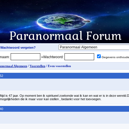
snaam:
»Wachtwoord:
Gegevens onthoud
anormaal Algemeen
/
Voorstellen
/ Even voorstellen
:52
eftijd is 47 jaar. Op moment ben ik spiritueel zoekende wat ik kan en wat er is in deze wereld.D
mogelijkheden die ik maar voor kan stellen , bedankt voor het toevoegen.
:40