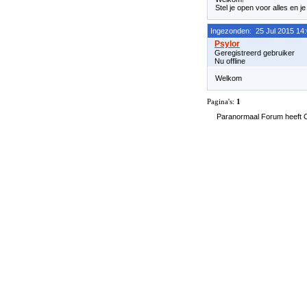
Stel je open voor alles en je
Ingezonden: 25 Jul 2015 14
Geregistreerd gebruiker
Nu offline
Welkom
Pagina's:
1
Paranormaal Forum heeft Co