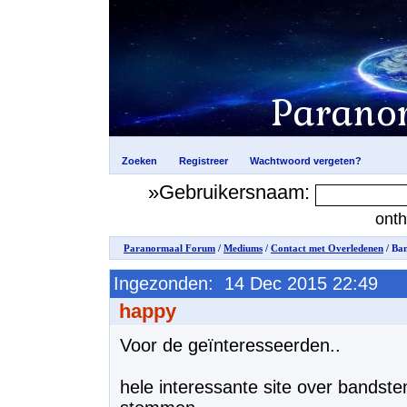
»Gebruikersnaam:
ont
Paranormaal Forum
/
Mediums
/
Contact met Overledenen
/ Ba
Ingezonden: 14 Dec 2015 22:49
happy
Voor de geïnteresseerden..
hele interessante site over bandst