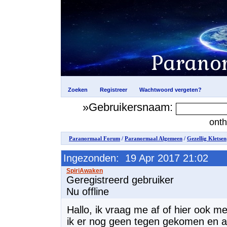
»Gebruikersnaam:
ont
Paranormaal Forum
/
Paranormaal Algemeen
/
Gezellig Kletsen
Ingezonden: 19 Apr 2017 21:02
Geregistreerd gebruiker
Nu offline
Hallo, ik vraag me af of hier ook me
ik er nog geen tegen gekomen en aan