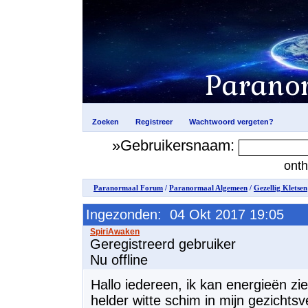
»Gebruikersnaam:
ont
Paranormaal Forum
/
Paranormaal Algemeen
/
Gezellig Kletsen
Ingezonden: 04 Okt 2017 19:05
Geregistreerd gebruiker
Nu offline
Hallo iedereen, ik kan energieën zie
helder witte schim in mijn gezichtsv