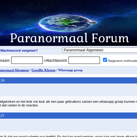
snaam:
»Wachtwoord:
Gegevens onthoud
anormaal Algemeen
/
Gezellig Kletsen
/ Whatsapp groep
:24
e afgekeken en het leek me leuk als een paar gebruikers samen een whatsapp groep kunnen
et dan weten in de reacties.
:27
denk ik dat we nogal schelen qua leeftijd. En dat kan goed werken, maar kan ook langs elkaar 