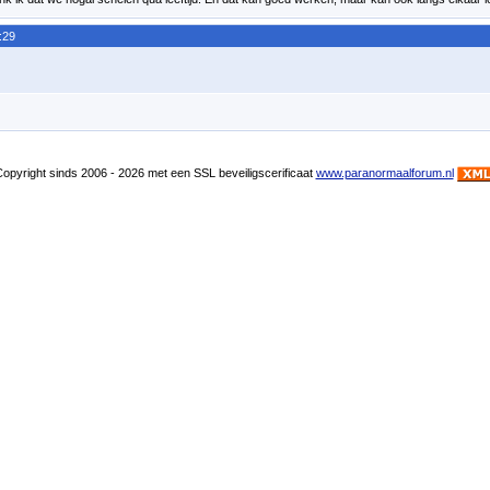
:29
pyright sinds 2006 - 2026 met een SSL beveiligscerificaat
www.paranormaalforum.nl