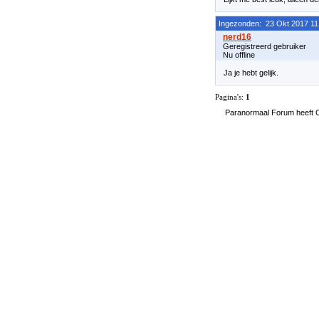
Ingezonden: 23 Okt 2017 11
Geregistreerd gebruiker
Nu offline
Ja je hebt gelijk.
Pagina's:
1
Paranormaal Forum heeft Co