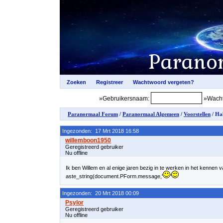
»Gebruikersnaam:
»Wacht
Paranormaal Forum
/
Paranormaal Algemeen
/
Voorstellen
/ Ha
Ingezonden: 17 Mrt 2018 16:58
Geregistreerd gebruiker
Nu offline
Ik ben Willem en al enige jaren bezig in te werken in het kennen van
aste_string(document.PForm.message,'
'
Ingezonden: 20 Mrt 2018 00:09
Geregistreerd gebruiker
Nu offline