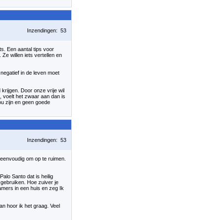
Inzendingen: 53
ts. Een aantal tips voor
Ze willen iets vertellen en
negatief in de leven moet
d krijgen. Door onze vrije wil
t, voelt het zwaar aan dan is
jou zijn en geen goede
Inzendingen: 53
 eenvoudig om op te ruimen.
alo Santo dat is heilig
 gebruiken. Hoe zuiver je
amers in een huis en zeg Ik
an hoor ik het graag. Veel