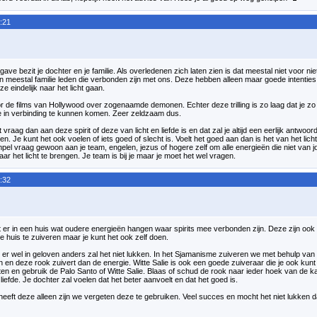
:21
ave bezit je dochter en je familie. Als overledenen zich laten zien is dat meestal niet voor nie
ijn meestal familie leden die verbonden zijn met ons. Deze hebben alleen maar goede intenties. 
e eindelijk naar het licht gaan.
r de films van Hollywood over zogenaamde demonen. Echter deze trilling is zo laag dat je zo 
 in verbinding te kunnen komen. Zeer zeldzaam dus.
it vraag dan aan deze spirit of deze van licht en liefde is en dat zal je altijd een eerlijk antwoor
gen. Je kunt het ook voelen of iets goed of slecht is. Voelt het goed aan dan is het van het lich
impel vraag gewoon aan je team, engelen, jezus of hogere zelf om alle energieën die niet van 
r het licht te brengen. Je team is bij je maar je moet het wel vragen.
:32
er in een huis wat oudere energieën hangen waar spirits mee verbonden zijn. Deze zijn ook
 huis te zuiveren maar je kunt het ook zelf doen.
t er wel in geloven anders zal het niet lukken. In het Sjamanisme zuiveren we met behulp van P
en deze rook zuivert dan de energie. Witte Salie is ook een goede zuiveraar die je ook kunt
ten en gebruik de Palo Santo of Witte Salie. Blaas of schud de rook naar ieder hoek van de k
 liefde. Je dochter zal voelen dat het beter aanvoelt en dat het goed is.
n heeft deze alleen zijn we vergeten deze te gebruiken. Veel succes en mocht het niet lukken d