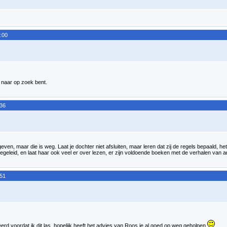
:00
e naar op zoek bent.
:36
geven, maar die is weg. Laat je dochter niet afsluiten, maar leren dat zij de regels bepaald, het
geleid, en laat haar ook veel er over lezen, er zijn voldoende boeken met de verhalen van an
:51
eerd voordat ik dit las, hopelijk heeft het advies van Roos je al goed op weg geholpen