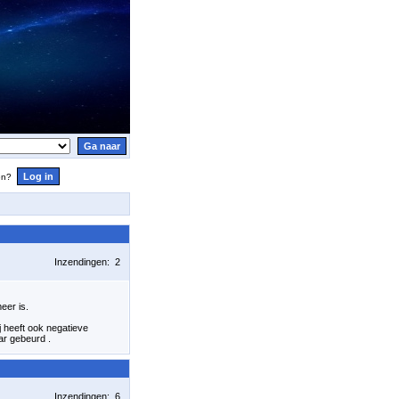
en?
Inzendingen: 2
eer is.
j heeft ook negatieve
aar gebeurd .
Inzendingen: 6