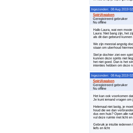
Ingezonden: 08 Aug 2019 02
Geregistreerd gebruiker
Nu offline
Hallo Laura, wat een mooie g
Laura: Niet bang zijn, het z
als dit dan gebeurd kunnen z
We zijn meestal angstig doo
staan om uberhoud hiermee
Stel je dochter ziet een spir
kunnen deze spirits niet lie
het niet goed. Dan is het s
intenties hebben om deze naa
Ingezonden: 08 Aug 2019 02
Geregistreerd gebruiker
Nu offline
Het kan ook voorkomen dat 
Je kunt iemand vragen om je
Helemaal niet lastig, je moe
houd die we dan verbranden 
dus een huis? Open alle rui
vul deze ruimte met licht en
Gebruik je intuïtie iederee
liefs en licht