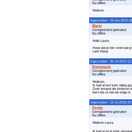
Nu offline
Welkom
Ingezonden: 24 Jun 2019 18
Geregistreerd gebruiker
Nu offline
Hallo Laura,
Hoop dat je hier vindt wat j
Liefs Marjo
Ingezonden: 05 Jul 2019 12
Geregistreerd gebruiker
Nu offline
Welkom,
Ik had al een keer uitleg ge
Zoek iemand die kinderen be
leert dat ze niet de enige is.
Ingezonden: 14 Jul 2019 20
Geregistreerd gebruiker
Nu offline
Welkom Laura,
Ik had al op je topic gereag