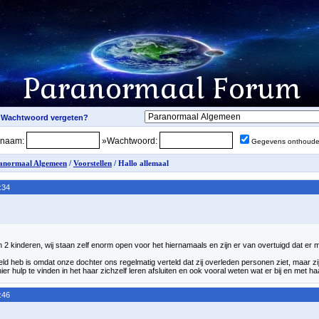
snaam:
»Wachtwoord:
Gegevens onthoud
anormaal Algemeen
/
Voorstellen
/ Hallo allemaal
:34
2 kinderen, wij staan zelf enorm open voor het hiernamaals en zijn er van overtuigd dat er m
ld heb is omdat onze dochter ons regelmatig verteld dat zij overleden personen ziet, maar zi
er hulp te vinden in het haar zichzelf leren afsluiten en ook vooral weten wat er bij en met h
:46