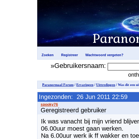
»Gebruikersnaam:
ont
Paranormaal Forum
/
Ervaringen
/
Uittredingen
/ Was dit een u
Ingezonden: 26 Jun 2011 22:59
Geregistreerd gebruiker
Ik was vanacht bij mijn vriend blij
06.00uur moest gaan werken.
Na 6.00uur werk ik ff wakker en to