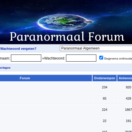
snaam:
»Wachtwoord:
Gegevens onthoud
aringen
Forum
Onderwerpen
Antwoo
234
920
65
428
224
1867
22
191