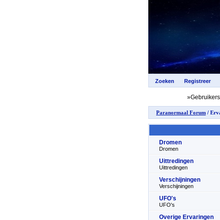
»Gebruiker
Paranormaal Forum
/ Erv
Dromen
Dromen
Uittredingen
Uittredingen
Verschijningen
Verschijningen
UFO's
UFO's
Overige Ervaringen