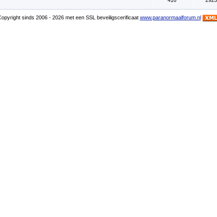
416
2925
pyright sinds 2006 - 2026 met een SSL beveiligscerificaat
www.paranormaalforum.nl