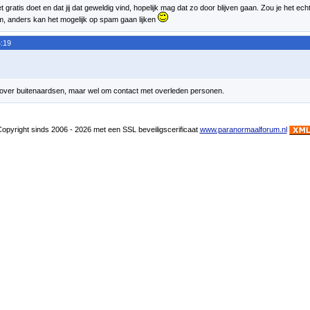
t gratis doet en dat jij dat geweldig vind, hopelijk mag dat zo door blijven gaan. Zou je het ech
m, anders kan het mogelijk op spam gaan lijken
:19
t over buitenaardsen, maar wel om contact met overleden personen.
pyright sinds 2006 - 2026 met een SSL beveiligscerificaat
www.paranormaalforum.nl