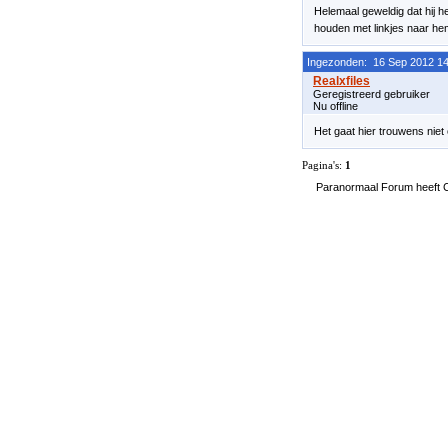
Helemaal geweldig dat hij he
houden met linkjes naar he
Ingezonden: 16 Sep 2012 14
Geregistreerd gebruiker
Nu offline
Het gaat hier trouwens nie
Pagina's:
1
Paranormaal Forum heeft Co