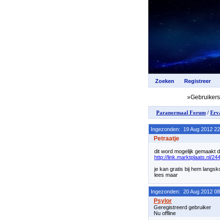
»Gebruiker
Paranormaal Forum
/
Erv
Ingezonden: 19 Aug 2012 22
Petraatje
dit word mogelijk gemaakt
http://link.marktplaats.nl/2
je kan gratis bij hem langs
lees maar
Ingezonden: 20 Aug 2012 08
Geregistreerd gebruiker
Nu offline