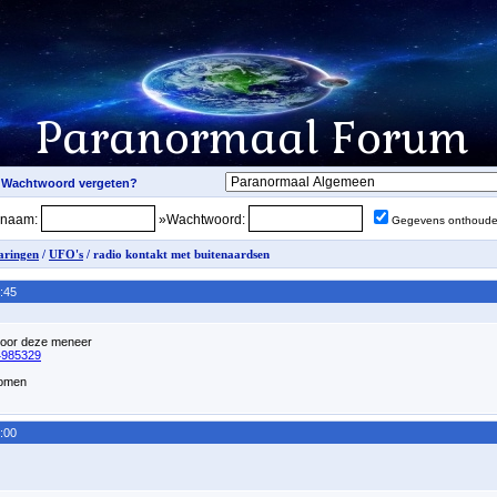
snaam:
»Wachtwoord:
Gegevens onthoud
aringen
/
UFO's
/ radio kontakt met buitenaardsen
:45
 door deze meneer
44985329
komen
:00