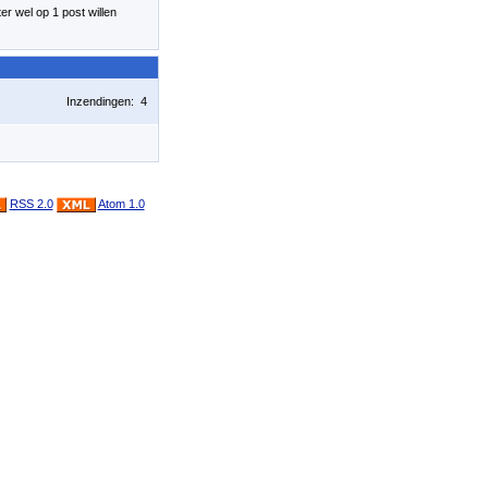
ter wel op 1 post willen
Inzendingen: 4
RSS 2.0
Atom 1.0