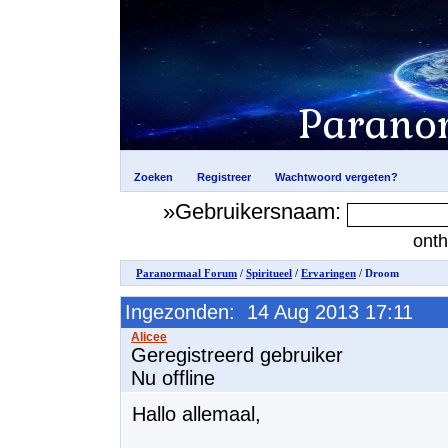
»Gebruikersnaam:
ont
Paranormaal Forum
/
Spiritueel
/
Ervaringen
/ Droom
Ingezonden: 14 Aug 2013 17:11
Geregistreerd gebruiker
Nu offline
Hallo allemaal,