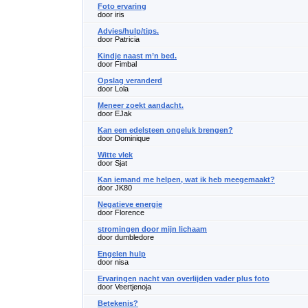
Foto ervaring
door iris
Advies/hulp/tips.
door Patricia
Kindje naast m’n bed.
door Fimbal
Opslag veranderd
door Lola
Meneer zoekt aandacht.
door EJak
Kan een edelsteen ongeluk brengen?
door Dominique
Witte vlek
door Sjat
Kan iemand me helpen, wat ik heb meegemaakt?
door JK80
Negatieve energie
door Florence
stromingen door mijn lichaam
door dumbledore
Engelen hulp
door nisa
Ervaringen nacht van overlijden vader plus foto
door Veertjenoja
Betekenis?