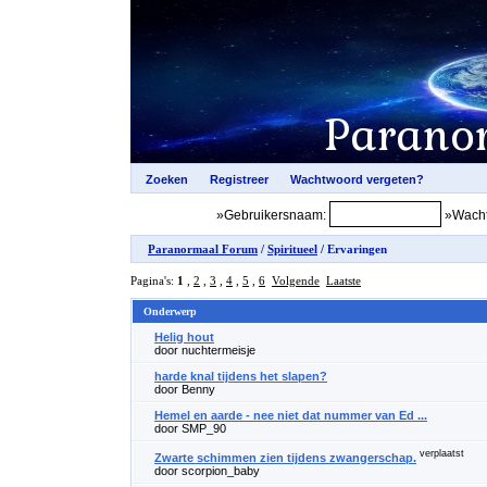
»Gebruikersnaam:
»Wacht
Paranormaal Forum
/
Spiritueel
/ Ervaringen
Pagina's:
1
,
2
,
3
,
4
,
5
,
6
Volgende
Laatste
Onderwerp
Helig hout
door nuchtermeisje
harde knal tijdens het slapen?
door Benny
Hemel en aarde - nee niet dat nummer van Ed ...
door SMP_90
verplaatst
Zwarte schimmen zien tijdens zwangerschap.
door scorpion_baby