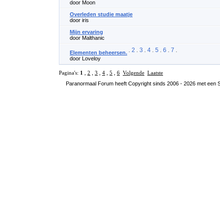
door Moon
Overleden studie maatje
door iris
Mijn ervaring
door Malthanic
2
3
4
5
6
7
.
.
.
.
.
.
.
Elementen beheersen.
door Loveloy
Pagina's:
1
,
2
,
3
,
4
,
5
,
6
Volgende
Laatste
Paranormaal Forum heeft Copyright sinds 2006 - 2026 met een SS