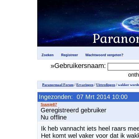
»Gebruikersnaam:
ont
Paranormaal Forum
/
Ervaringen
/
Uittredingen
/ wakker worde
Ingezonden: 07 Mrt 2014 10:00
Geregistreerd gebruiker
Nu offline
Ik heb vannacht iets heel raars m
Het komt wel vaker voor dat ik wa