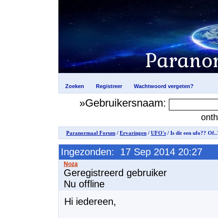
»Gebruikersnaam:
ont
Paranormaal Forum
/
Ervaringen
/
UFO's
/ Is dit een ufo?? Of..
Ingezonden: 17 Sep 2014 20:27
Geregistreerd gebruiker
Nu offline
Hi iedereen,