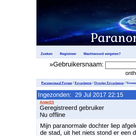
»Gebruikersnaam:
ont
Paranormaal Forum
/
Ervaringen
/
Overige Ervaringen
/ Vreem
Ingezonden: 29 Jul 2017 22:15
Geregistreerd gebruiker
Nu offline
Mijn paranormale dochter liep afge
de stad, uit het niets stond er een 