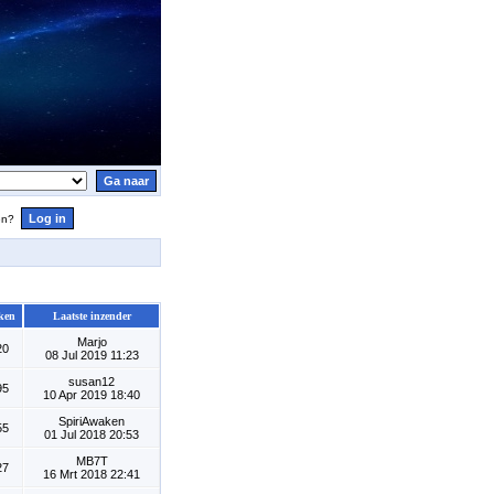
en?
ken
Laatste inzender
Marjo
20
08 Jul 2019 11:23
susan12
95
10 Apr 2019 18:40
SpiriAwaken
55
01 Jul 2018 20:53
MB7T
27
16 Mrt 2018 22:41