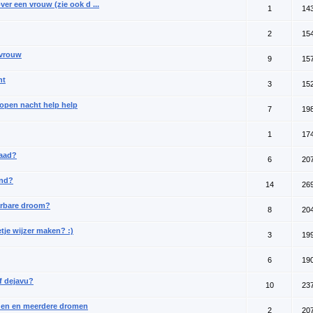
er een vrouw (zie ook d ...
1
14
2
15
 vrouw
9
15
ht
3
15
open nacht help help
7
19
1
17
raad?
6
20
end?
14
26
arbare droom?
8
20
je wijzer maken? :)
3
19
6
19
f dejavu?
10
23
den en meerdere dromen
2
20