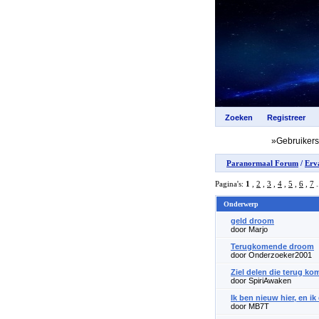
»Gebruiker
Paranormaal Forum
/
Erv
Pagina's:
1
,
2
,
3
,
4
,
5
,
6
,
7
.
Onderwerp
geld droom
door Marjo
Terugkomende droom
door Onderzoeker2001
Ziel delen die terug ko
door SpiriAwaken
Ik ben nieuw hier, en ik 
door MB7T