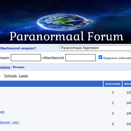
snaam:
»Wachtwoord:
Gegevens onthoud
aringen
/ Dromen
..
Volgende
Laatste
Antwoorden
Beke
2
12
2
14
men
3
14
droom ' niet '
0
14