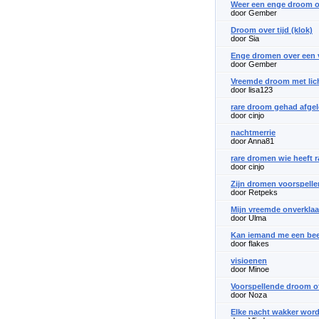
Weer een enge droom ov
door Gember
Droom over tijd (klok)
door Sia
Enge dromen over een
door Gember
Vreemde droom met lic
door lisa123
rare droom gehad afgel
door cinjo
nachtmerrie
door Anna81
rare dromen wie heeft 
door cinjo
Zijn dromen voorspell
door Retpeks
Mijn vreemde onverkla
door Ulma
Kan iemand me een beet
door flakes
visioenen
door Minoe
Voorspellende droom o
door Noza
Elke nacht wakker wor