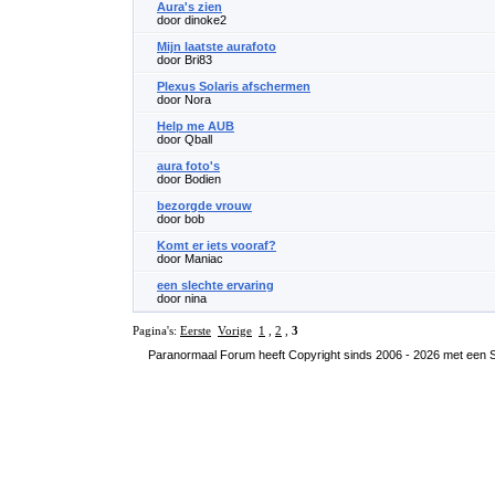
Aura's zien
door dinoke2
Mijn laatste aurafoto
door Bri83
Plexus Solaris afschermen
door Nora
Help me AUB
door Qball
aura foto's
door Bodien
bezorgde vrouw
door bob
Komt er iets vooraf?
door Maniac
een slechte ervaring
door nina
Pagina's:
Eerste
Vorige
1
,
2
,
3
Paranormaal Forum heeft Copyright sinds 2006 - 2026 met een SS