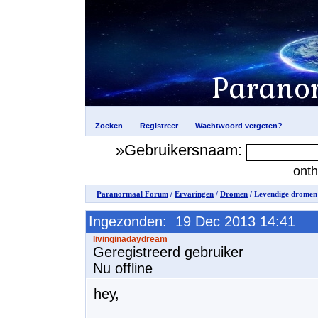
»Gebruikersnaam:
ont
Paranormaal Forum
/
Ervaringen
/
Dromen
/ Levendige dromen
Ingezonden: 19 Dec 2013 14:41
Geregistreerd gebruiker
Nu offline
hey,