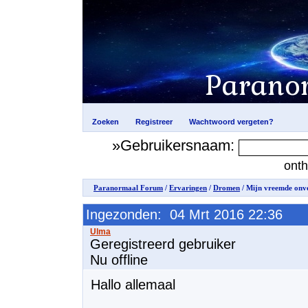
»Gebruikersnaam:
ont
Paranormaal Forum
/
Ervaringen
/
Dromen
/ Mijn vreemde onv
Ingezonden: 04 Mrt 2016 22:36
Geregistreerd gebruiker
Nu offline
Hallo allemaal