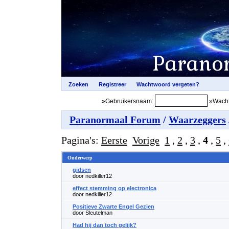
»Gebruikersnaam:
»Wacht
Paranormaal Forum
/
Waarzeggers
Pagina's:
Eerste
Vorige
1
,
2
,
3
,
4
,
5
,
Onderwerp
gidsen
door nedkiller12
effect stemming op electronica
door nedkiller12
Positieve Zwarte Engel Gezien
door Sleutelman
Had hij dan toch gelijk?