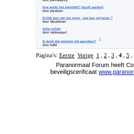
door pannadanny
hoe werkt het eigenlijk? (jezelf aarden)
door paraham
ik heb last van me ogen - wie kan mij lezen ?
door Sleutelman
witte schim
door rainbowgurl
2
.
.
ik denk dat geesten mij aanraken?
door hafid
Pagina's:
Eerste
Vorige
1
,
2
,
3
,
4
,
5
,
Paranormaal Forum heeft Cop
beveiligscerificaat
www.paranor