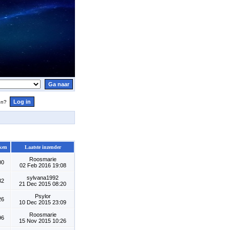
en?
ken
Laatste inzender
Roosmarie
00
02 Feb 2016 19:08
sylvana1992
82
21 Dec 2015 08:20
Psylor
26
10 Dec 2015 23:09
Roosmarie
96
15 Nov 2015 10:26