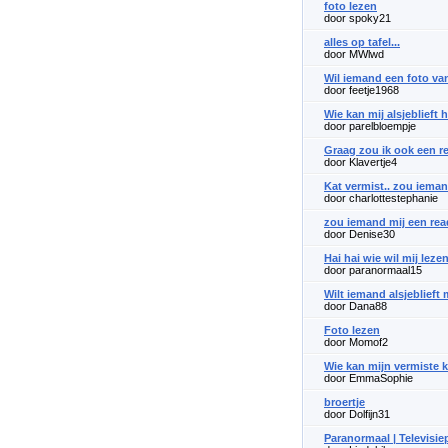
foto lezen
door spoky21
alles op tafel...
door MWlwd
Wil iemand een foto van 
door feetje1968
Wie kan mij alsjeblieft 
door parelbloempje
Graag zou ik ook een re
door Klavertje4
Kat vermist.. zou ieman
door charlottestephanie
zou iemand mij een re
door Denise30
Hai hai wie wil mij leze
door paranormaal15
Wilt iemand alsjeblieft 
door Dana88
Foto lezen
door Momof2
Wie kan mijn vermiste 
door EmmaSophie
broertje
door Dolfijn31
Paranormaal | Televis