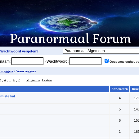
snaam:
»Wachtwoord:
Gegevens onthoud
rzeggers
/ Waarzeggers
3
,
4
,
5
,
6
,
7
...
Volgende
Laatste
Antwoorden
Beke
rmiste kat
4
17
5
14
6
15
1
16