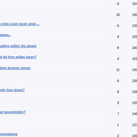
6
15
10
18
mijn zoon lezen alsje ...
6
13
helpen..
9
15
ading willen thx alvast
8
16
d de foto willen lezen?
4
16
ading kunnen geven
11
15
n
6
15
mijn foto lezen?
8
15
3
15
kat terugvinden?
7
14
1
12
ieprogramma
2
14