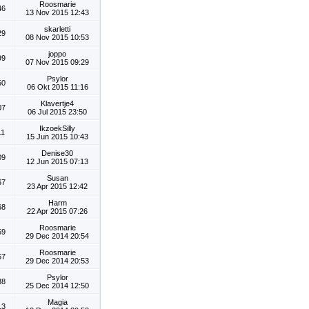
Roosmarie
46
13 Nov 2015 12:43
skarletti
29
08 Nov 2015 10:53
joppo
99
07 Nov 2015 09:29
Psylor
50
06 Okt 2015 11:16
Klavertje4
07
06 Jul 2015 23:50
IkzoekSilly
11
15 Jun 2015 10:43
Denise30
09
12 Jun 2015 07:13
Susan
67
23 Apr 2015 12:42
Harm
68
22 Apr 2015 07:26
Roosmarie
59
29 Dec 2014 20:54
Roosmarie
67
29 Dec 2014 20:53
Psylor
38
25 Dec 2014 12:50
Magia
13