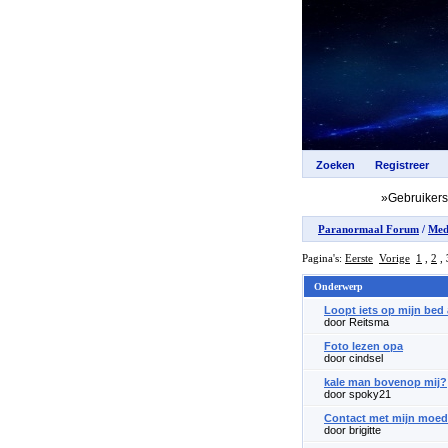
»Gebruiker
Paranormaal Forum
/
Med
Pagina's:
Eerste
Vorige
1
,
2
,
Onderwerp
Loopt iets op mijn bed a
door Reitsma
Foto lezen opa
door cindsel
kale man bovenop mij?
door spoky21
Contact met mijn moeder
door brigitte