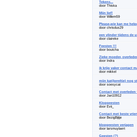
Tekens...
door Thiska
Mijn lief!
door Willem59
Please,wie kan me hel
door chrisdus29
een vlinder tijdens de 
door claireke
Feesten !!!
door boutcha
Zieke moeder, overlede
door Indra
ik krijg vaker contact 
door mikkel
mijn kat(kereltje) nog 
door soesycat
Contact met overleden 
door Jan10912
Klopgeesten
door Evii_
Contact met beste vrie
door BezigBijtje
klopgeesten verjagen
door larsmuylaert
Geesten (?)