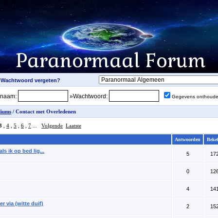
snaam:
»Wachtwoord:
Gegevens onthoud
iums
/ Contact met Overledenen
3
,
4
,
5
,
6
,
7
...
Volgende
Laatste
Antwoorden
Beke
ls ik op bed lig...
5
17
0
12
4
14
 via (witte duif)
2
15