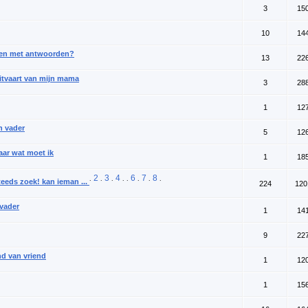
3
15
10
14
pen met antwoorden?
13
22
uitvaart van mijn mama
3
28
1
12
n vader
5
12
maar wat moet ik
1
18
2
3
4
6
7
8
.
.
.
. .
.
.
.
steeds zoek! kan ieman ...
224
120
vader
1
14
9
22
nd van vriend
1
12
1
15