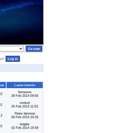
en?
ken
Laatste inzender
Someone
22
28 Feb 2014 09:50
cindsel
61
25 Feb 2014 11:53
Pieter blomme
12
06 Feb 2014 20:26
brigitte
22
02 Feb 2014 16:58